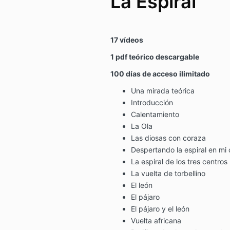
La Espiral
17 vídeos
1 pdf teórico descargable
100 días de acceso ilimitado
Una mirada teórica
Introducción
Calentamiento
La Ola
Las diosas con coraza
Despertando la espiral en mi
La espiral de los tres centros
La vuelta de torbellino
El león
El pájaro
El pájaro y el león
Vuelta africana